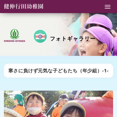
ナ
ビ
ゲ
ー
シ
フォトギャラリー
ョ
ン
寒さに負けず元気な子どもたち（年少組）-1-